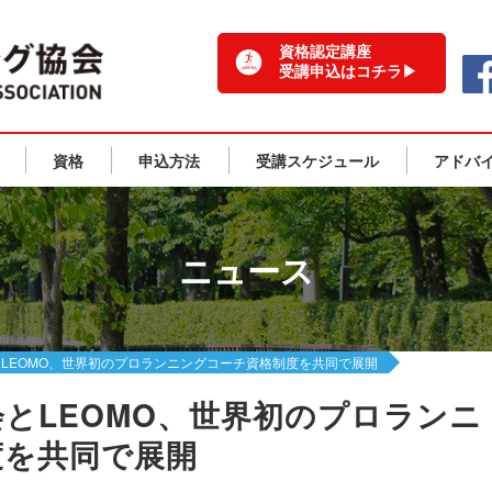
一般社団法人 日本ランニング協会 TOPPAGE
資格認定講座
受講申込はコチラ▶
資格
申込方法
受講スケジュール
アドバ
ニュース
LEOMO、世界初のプロランニングコーチ資格制度を共同で展開
とLEOMO、世界初のプロランニ
度を共同で展開