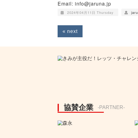
Email: info@jaruna.jp
2024年04月11日 Thursday
jar
« next
協賛企業
-PARTNER-