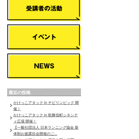
最近の投稿
かけっこアタック in チビリンピック 開
催！
かけっこアタック in 歌舞伎町シネシテ
ィ広場 開催！
【一般社団法人 日本ランニング協会 新
体制お披露目会開催のご...