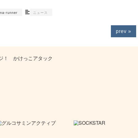
una-runner
ニュース
prev »