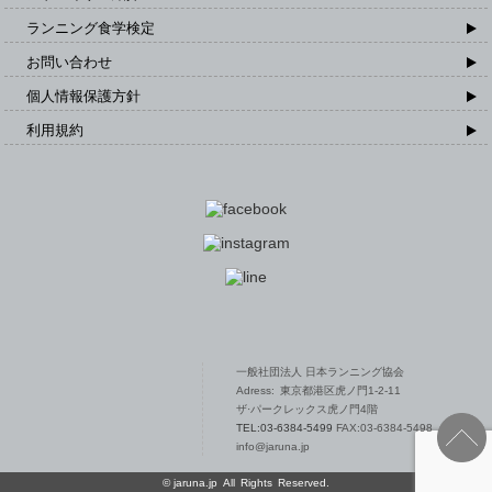
ランニング食学検定
お問い合わせ
個人情報保護方針
利用規約
一般社団法人 日本ランニング協会 TOPPAGE
一般社団法人 日本ランニング協会
Adress: 東京都港区虎ノ門1-2-11
ザ·パークレックス虎ノ門4階
TEL:03-6384-5499
FAX:03-6384-5498
info@jaruna.jp
©
jaruna.jp
All Rights Reserved.