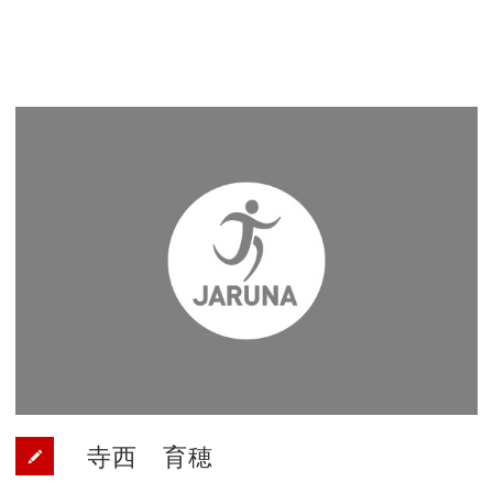
寺西 育穂