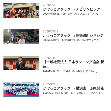
2026/05/05
かけっこアタック in チビリンピック ...
2026年5月5日、横浜 日産スタジアムにて「きみ...
2026/05/02
かけっこアタック in 歌舞伎町シネシテ...
2026年5月2日、新宿歌舞伎町のど真ん中で全力ダ...
2026/04/22
【一般社団法人 日本ランニング協会 新
体...
2026年4月15日、当協会は新体制としての新たな...
2025/12/02
かけっこアタック in 横浜山下ふ頭開催...
11月30日（日）に横浜・山下ふ頭にて、「きみが主...