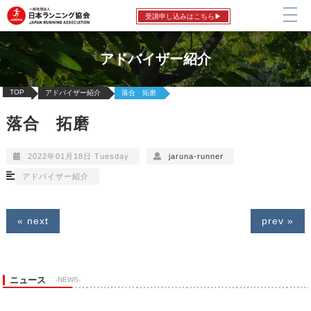
受講申し込みはこちら▶
アドバイザー紹介
TOP
アドバイザー紹介
落合 拓磨
落合 拓磨
2022年01月18日 Tuesday
jaruna-runner
アドバイザー紹介
« next
prev »
ニュース
-NEWS-