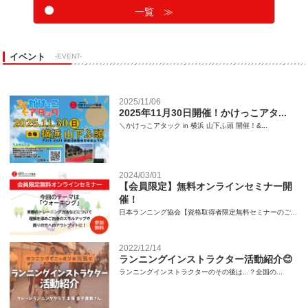
一覧 ≫
イベント
-EVENT-
2025/11/06
2025年11月30日開催！かけっこアタ...
＼かけっこアタック in 横浜 山下ふ頭 開催！&...
2024/03/01
【会員限定】無料オンラインセミナー開
催！
日本ランニング協会【資格取得者限定無料セミナーのご...
2022/12/14
ランニングインストラクター活動紹介😊
ランニングインストラクターのその後は...？全国の...