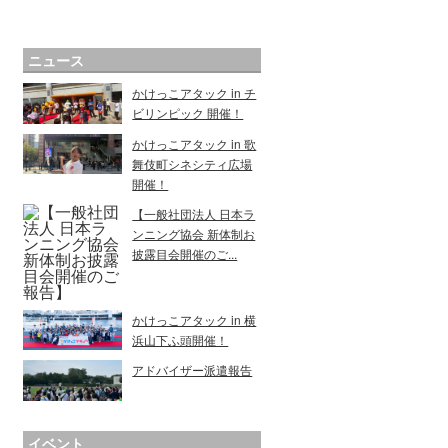
ニュース
かけっこアタック in チ
ビリンピック 開催！
かけっこアタック in 歌
舞伎町シネシティ広場
開催！
【一般社団法人 日本ラ
ンニング協会 新体制お
披露目会開催のご...
かけっこアタック in 横
浜山下ふ頭開催！
アドバイザー派遣報告
イベント