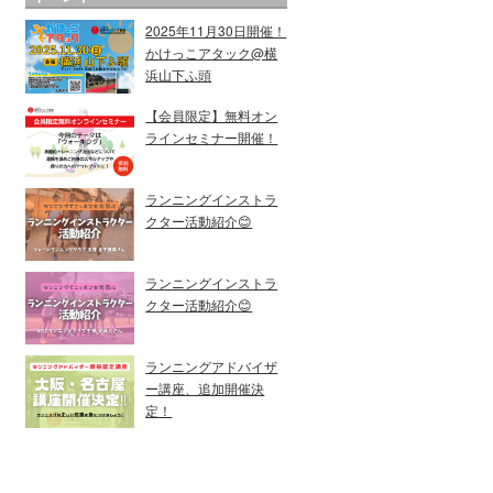
2025年11月30日開催！
かけっこアタック@横
浜山下ふ頭
【会員限定】無料オン
ラインセミナー開催！
ランニングインストラ
クター活動紹介😊
ランニングインストラ
クター活動紹介😊
ランニングアドバイザ
ー講座、追加開催決
定！