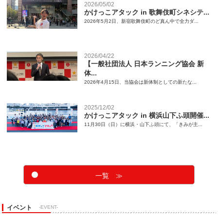
2026/05/02
かけっこアタック in 歌舞伎町シネシテ...
2026年5月2日、新宿歌舞伎町のど真ん中で全力ダ...
2026/04/22
【一般社団法人 日本ランニング協会 新
体...
2026年4月15日、当協会は新体制としての新たな...
2025/12/02
かけっこアタック in 横浜山下ふ頭開催...
11月30日（日）に横浜・山下ふ頭にて、「きみが主...
一覧 ≫
イベント
-EVENT-