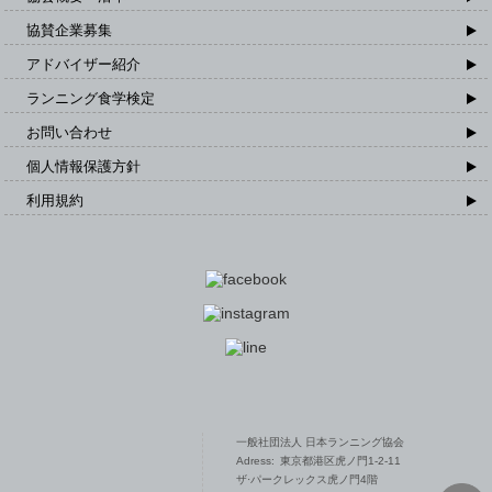
協賛企業募集
アドバイザー紹介
ランニング食学検定
お問い合わせ
個人情報保護方針
利用規約
一般社団法人 日本ランニング協会 TOPPAGE
一般社団法人 日本ランニング協会
Adress: 東京都港区虎ノ門1-2-11
ザ·パークレックス虎ノ門4階