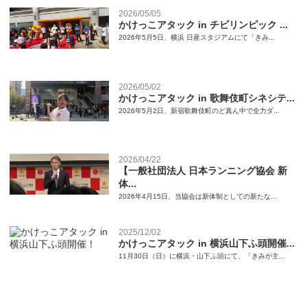
2026/05/05
かけっこアタック in チビリンピック ...
2026年5月5日、横浜 日産スタジアムにて「きみ...
2026/05/02
かけっこアタック in 歌舞伎町シネシテ...
2026年5月2日、新宿歌舞伎町のど真ん中で全力ダ...
2026/04/22
【一般社団法人 日本ランニング協会 新
体...
2026年4月15日、当協会は新体制としての新たな...
2025/12/02
かけっこアタック in 横浜山下ふ頭開催...
11月30日（日）に横浜・山下ふ頭にて、「きみが主...