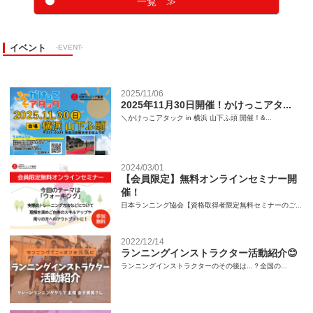
一覧 ≫
イベント
-EVENT-
2025/11/06
2025年11月30日開催！かけっこアタ...
＼かけっこアタック in 横浜 山下ふ頭 開催！&...
2024/03/01
【会員限定】無料オンラインセミナー開
催！
日本ランニング協会【資格取得者限定無料セミナーのご...
2022/12/14
ランニングインストラクター活動紹介😊
ランニングインストラクターのその後は...？全国の...