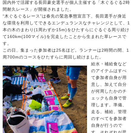
国内外で活躍する長田豪史選手が個人主催する「木ぐるぐる2時
間耐久レース」が開催されました。
“木ぐるぐるレース”は春先の緊急事態宣言下、長田選手が身近
な環境を利用してできるエンデュランスなチャレンジとして、1
本の木のまわり(1周わずか15m)をひたすらにぐるぐる周り続け
て160km(100マイル)を完走したことから生まれた草レースで
す。
この日、集まった参加者は25名ほど。ランナーは2時間の間、1
周700mのコースをひたすらに周回し続けました。
給水・補給食など
のアイテムはすべ
て参加者自身が用
意し、加えて自分
が何周したかのチ
ェックも自身で管
理します。準備、
走る、補給、管理
のすべてを参加者
自身が行うので
す。それぞれが思