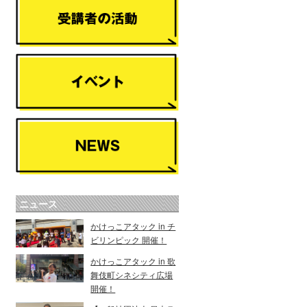
ニュース
かけっこアタック in チ
ビリンピック 開催！
かけっこアタック in 歌
舞伎町シネシティ広場
開催！