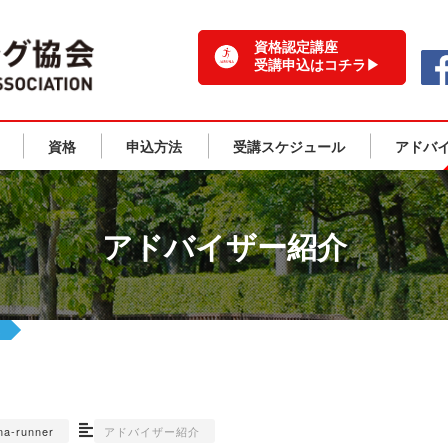
一般社団法人 日本ランニング協会 TOPPAGE
資格認定講座
受講申込はコチラ▶
資格
申込方法
受講スケジュール
アドバ
アドバイザー紹介
ん
na-runner
アドバイザー紹介