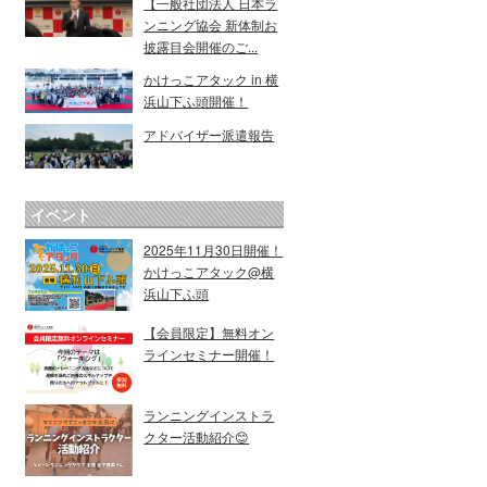
【一般社団法人 日本ラ
ンニング協会 新体制お
披露目会開催のご...
かけっこアタック in 横
浜山下ふ頭開催！
アドバイザー派遣報告
イベント
2025年11月30日開催！
かけっこアタック@横
浜山下ふ頭
【会員限定】無料オン
ラインセミナー開催！
ランニングインストラ
クター活動紹介😊