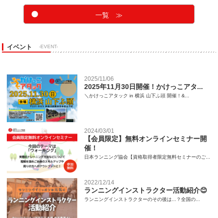
一覧 ≫
イベント
-EVENT-
2025/11/06
2025年11月30日開催！かけっこアタ...
＼かけっこアタック in 横浜 山下ふ頭 開催！&...
2024/03/01
【会員限定】無料オンラインセミナー開
催！
日本ランニング協会【資格取得者限定無料セミナーのご...
2022/12/14
ランニングインストラクター活動紹介😊
ランニングインストラクターのその後は...？全国の...