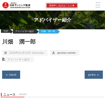
受講申し込みはこちら▶
アドバイザー紹介
TOP
アドバイザー紹介
川畑 潤一郎
川畑 潤一郎
2026年01月24日 Saturday
jaruna-runner
アドバイザー紹介
« next
prev »
ニュース
-NEWS-