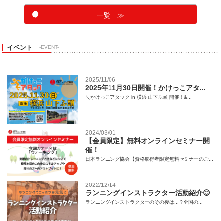
一覧 ≫
イベント
-EVENT-
2025/11/06
2025年11月30日開催！かけっこアタ...
＼かけっこアタック in 横浜 山下ふ頭 開催！&...
2024/03/01
【会員限定】無料オンラインセミナー開
催！
日本ランニング協会【資格取得者限定無料セミナーのご...
2022/12/14
ランニングインストラクター活動紹介😊
ランニングインストラクターのその後は...？全国の...