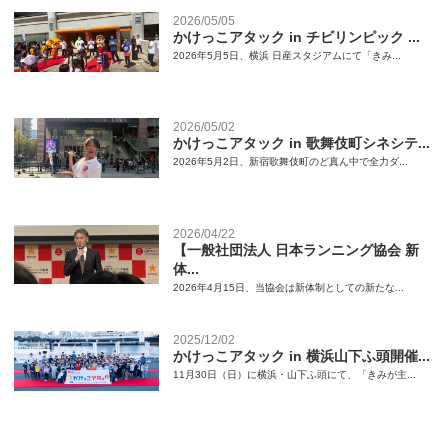
2026/05/05
かけっこアタック in チビリンピック ...
2026年5月5日、横浜 日産スタジアムにて「きみ...
2026/05/02
かけっこアタック in 歌舞伎町シネシテ...
2026年5月2日、新宿歌舞伎町のど真ん中で全力ダ...
2026/04/22
【一般社団法人 日本ランニング協会 新
体...
2026年4月15日、当協会は新体制としての新たな...
2025/12/02
かけっこアタック in 横浜山下ふ頭開催...
11月30日（日）に横浜・山下ふ頭にて、「きみが主...