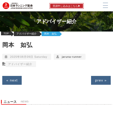
受講申し込みはこちら▶
アドバイザー紹介
TOP
アドバイザー紹介
岡本 如弘
岡本 如弘
2025年08月09日 Saturday
jaruna-runner
アドバイザー紹介
« next
prev »
ニュース
-NEWS-