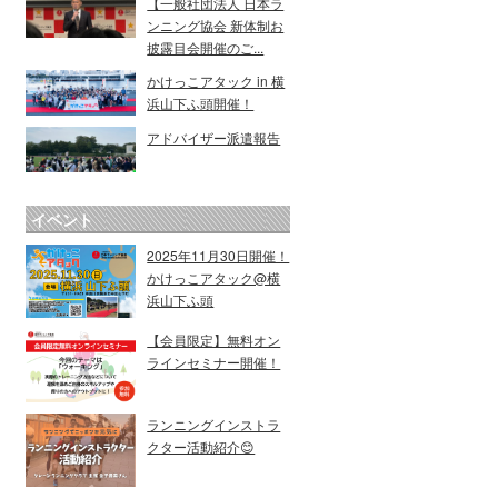
【一般社団法人 日本ラ
ンニング協会 新体制お
披露目会開催のご...
かけっこアタック in 横
浜山下ふ頭開催！
アドバイザー派遣報告
イベント
2025年11月30日開催！
かけっこアタック@横
浜山下ふ頭
【会員限定】無料オン
ラインセミナー開催！
ランニングインストラ
クター活動紹介😊