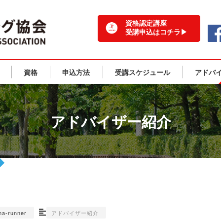
一般社団法人 日本ランニング協会 TOPPAGE
資格認定講座
受講申込はコチラ▶
資格
申込方法
受講スケジュール
アドバ
アドバイザー紹介
na-runner
アドバイザー紹介