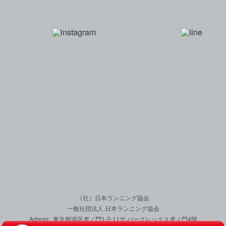
一般社団法人 日本
（社）日本ランニング協会
一般社団法人 日本ランニング協会
Adress: 東京都港区虎ノ門1-2-11
ザ·パークレックス虎ノ門4階