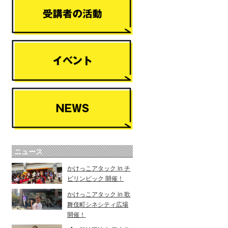
ニュース
かけっこアタック in チ
ビリンピック 開催！
かけっこアタック in 歌
舞伎町シネシティ広場
開催！