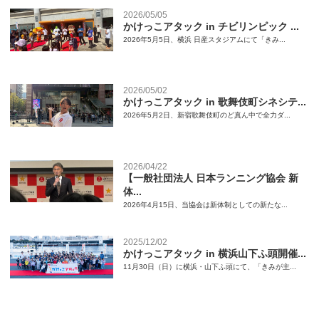
2026/05/05
かけっこアタック in チビリンピック ...
2026年5月5日、横浜 日産スタジアムにて「きみ...
2026/05/02
かけっこアタック in 歌舞伎町シネシテ...
2026年5月2日、新宿歌舞伎町のど真ん中で全力ダ...
2026/04/22
【一般社団法人 日本ランニング協会 新
体...
2026年4月15日、当協会は新体制としての新たな...
2025/12/02
かけっこアタック in 横浜山下ふ頭開催...
11月30日（日）に横浜・山下ふ頭にて、「きみが主...