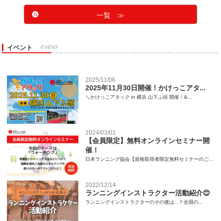
一覧 ≫
イベント
-EVENT-
2025/11/06
2025年11月30日開催！かけっこアタ...
＼かけっこアタック in 横浜 山下ふ頭 開催！&...
2024/03/01
【会員限定】無料オンラインセミナー開
催！
日本ランニング協会【資格取得者限定無料セミナーのご...
2022/12/14
ランニングインストラクター活動紹介😊
ランニングインストラクターのその後は...？全国の...