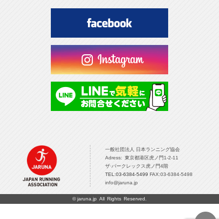
一般社団法人 日本ランニング協会 TOPPAGE
一般社団法人 日本ランニング協会
Adress: 東京都港区虎ノ門1-2-11
ザ·パークレックス虎ノ門4階
TEL:03-6384-5499
FAX:03-6384-5498
info@jaruna.jp
©
jaruna.jp
All Rights Reserved.