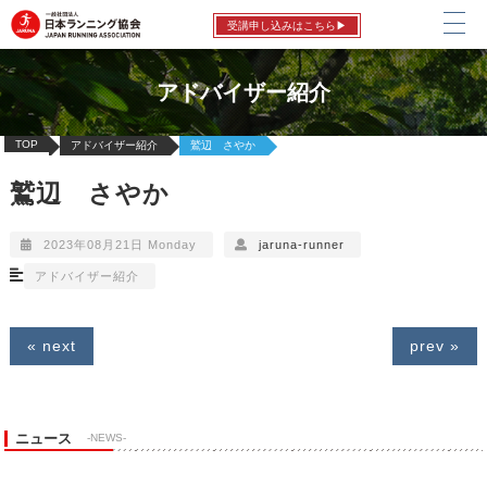
受講申し込みはこちら▶
アドバイザー紹介
TOP
アドバイザー紹介
鷲辺 さやか
鷲辺 さやか
2023年08月21日 Monday
jaruna-runner
アドバイザー紹介
« next
prev »
ニュース
-NEWS-