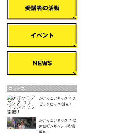
ニュース
かけっこアタック in チ
ビリンピック 開催！
かけっこアタック in 歌
舞伎町シネシティ広場
開催！