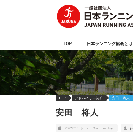
TOP
日本ランニング協会とは
TOP
アドバイザー紹介
安田 将人
安田 将人
2023年05月17日 Wednesday
j