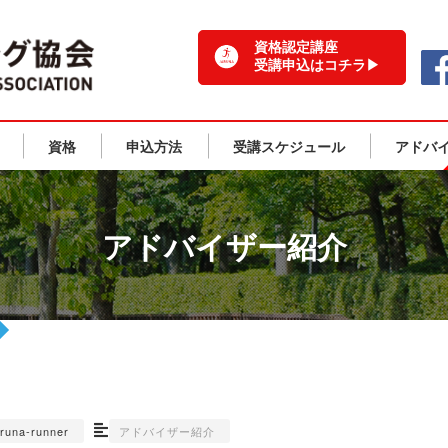
一般社団法人 日本ランニング協会 TOPPAGE
資格認定講座
受講申込はコチラ▶
資格
申込方法
受講スケジュール
アドバ
アドバイザー紹介
aruna-runner
アドバイザー紹介