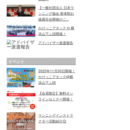
【一般社団法人 日本ラ
ンニング協会 新体制お
披露目会開催のご...
かけっこアタック in 横
浜山下ふ頭開催！
アドバイザー派遣報告
イベント
2025年11月30日開催！
かけっこアタック@横
浜山下ふ頭
【会員限定】無料オン
ラインセミナー開催！
ランニングインストラ
クター活動紹介😊