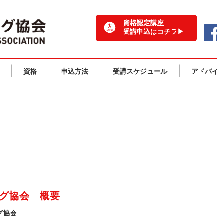
一般社団法人 日本ランニング協会 TOPPAGE
資格認定講座
受講申込はコチラ▶
資格
申込方法
受講スケジュール
アドバ
協会概要・沿革
ング協会 概要
グ協会