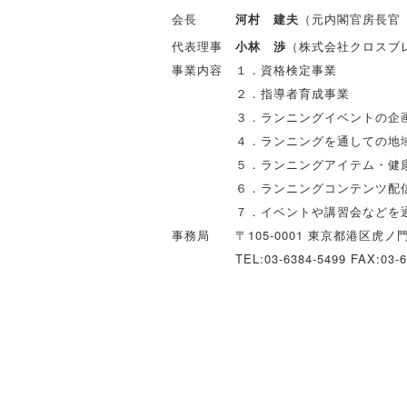
会長
河村 建夫
（元内閣官房長官
代表理事
小林 渉
（株式会社クロスブ
事業内容
１．資格検定事業
２．指導者育成事業
３．ランニングイベントの企
４．ランニングを通しての地
５．ランニングアイテム・健
６．ランニングコンテンツ配
７．イベントや講習会などを
事務局
〒105-0001 東京都港区虎ノ門
TEL:03-6384-5499
FAX:03-