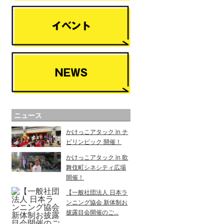
ニュース
かけっこアタック in チ
ビリンピック 開催！
かけっこアタック in 歌
舞伎町シネシティ広場
開催！
【一般社団法人 日本ラ
ンニング協会 新体制お
披露目会開催のご...