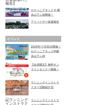
かけっこアタック in 横
浜山下ふ頭開催！
アドバイザー派遣報告
イベント
2025年11月30日開催！
かけっこアタック@横
浜山下ふ頭
【会員限定】無料オン
ラインセミナー開催！
ランニングインストラ
クター活動紹介😊
ランニングインストラ
クター活動紹介😊