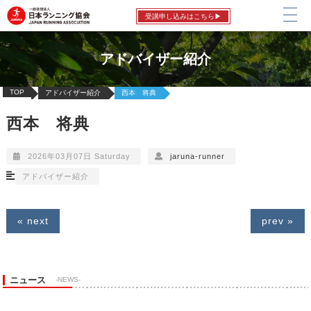
受講申し込みはこちら▶
アドバイザー紹介
TOP
アドバイザー紹介
西本 将典
西本 将典
2026年03月07日 Saturday
jaruna-runner
アドバイザー紹介
« next
prev »
ニュース
-NEWS-