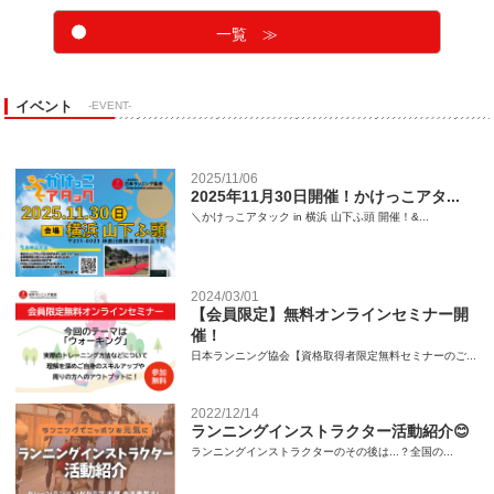
一覧 ≫
イベント
-EVENT-
2025/11/06
2025年11月30日開催！かけっこアタ...
＼かけっこアタック in 横浜 山下ふ頭 開催！&...
2024/03/01
【会員限定】無料オンラインセミナー開
催！
日本ランニング協会【資格取得者限定無料セミナーのご...
2022/12/14
ランニングインストラクター活動紹介😊
ランニングインストラクターのその後は...？全国の...