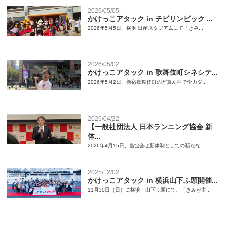
2026/05/05
かけっこアタック in チビリンピック ...
2026年5月5日、横浜 日産スタジアムにて「きみ...
2026/05/02
かけっこアタック in 歌舞伎町シネシテ...
2026年5月2日、新宿歌舞伎町のど真ん中で全力ダ...
2026/04/22
【一般社団法人 日本ランニング協会 新
体...
2026年4月15日、当協会は新体制としての新たな...
2025/12/02
かけっこアタック in 横浜山下ふ頭開催...
11月30日（日）に横浜・山下ふ頭にて、「きみが主...