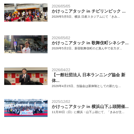
2026/05/05
かけっこアタック in チビリンピック ...
2026年5月5日、横浜 日産スタジアムにて「きみ...
2026/05/02
かけっこアタック in 歌舞伎町シネシテ...
2026年5月2日、新宿歌舞伎町のど真ん中で全力ダ...
2026/04/22
【一般社団法人 日本ランニング協会 新
体...
2026年4月15日、当協会は新体制としての新たな...
2025/12/02
かけっこアタック in 横浜山下ふ頭開催...
11月30日（日）に横浜・山下ふ頭にて、「きみが主...