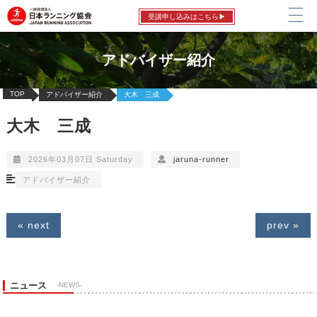
受講申し込みはこちら▶
アドバイザー紹介
TOP
アドバイザー紹介
大木 三成
大木 三成
2026年03月07日 Saturday
jaruna-runner
アドバイザー紹介
« next
prev »
ニュース
-NEWS-