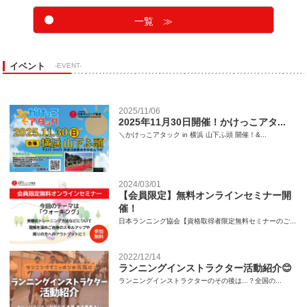
一覧 ≫
イベント
-EVENT-
2025/11/06
2025年11月30日開催！かけっこアタ...
＼かけっこアタック in 横浜 山下ふ頭 開催！&...
2024/03/01
【会員限定】無料オンラインセミナー開
催！
日本ランニング協会【資格取得者限定無料セミナーのご...
2022/12/14
ランニングインストラクター活動紹介😊
ランニングインストラクターのその後は...？全国の...