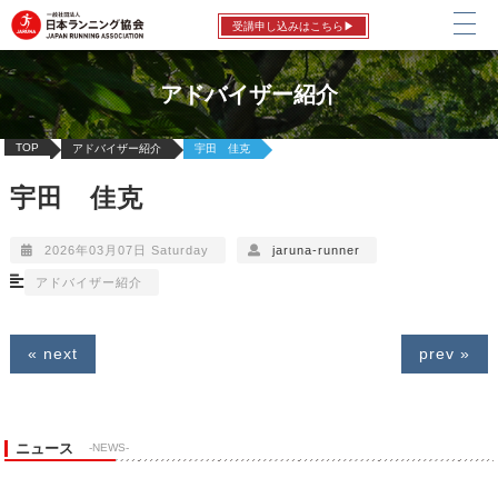
受講申し込みはこちら▶
アドバイザー紹介
TOP
アドバイザー紹介
宇田 佳克
宇田 佳克
2026年03月07日 Saturday
jaruna-runner
アドバイザー紹介
« next
prev »
ニュース
-NEWS-