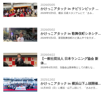
2026/05/05
かけっこアタック in チビリンピック ...
2026年5月5日、横浜 日産スタジアムにて「きみ...
2026/05/02
かけっこアタック in 歌舞伎町シネシテ...
2026年5月2日、新宿歌舞伎町のど真ん中で全力ダ...
2026/04/22
【一般社団法人 日本ランニング協会 新
体...
2026年4月15日、当協会は新体制としての新たな...
2025/12/02
かけっこアタック in 横浜山下ふ頭開催...
11月30日（日）に横浜・山下ふ頭にて、「きみが主...