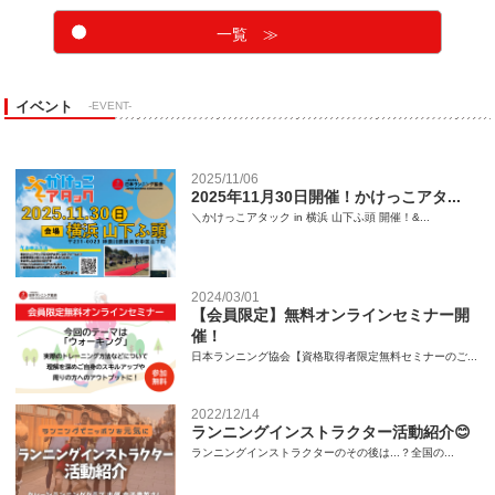
一覧 ≫
イベント
-EVENT-
2025/11/06
2025年11月30日開催！かけっこアタ...
＼かけっこアタック in 横浜 山下ふ頭 開催！&...
2024/03/01
【会員限定】無料オンラインセミナー開
催！
日本ランニング協会【資格取得者限定無料セミナーのご...
2022/12/14
ランニングインストラクター活動紹介😊
ランニングインストラクターのその後は...？全国の...