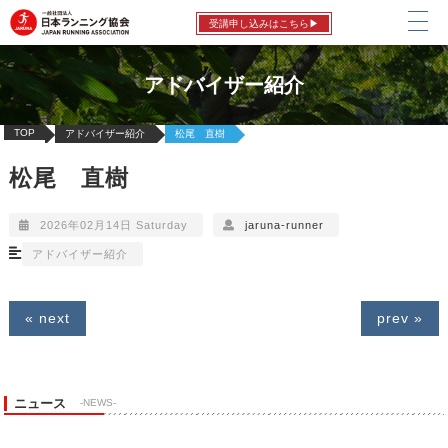
受講申し込みはこちら▶
アドバイザー紹介
TOP
アドバイザー紹介
松尾 直樹
松尾 直樹
2026年02月14日 Saturday
jaruna-runner
アドバイザー紹介
« next
prev »
ニュース
-NEWS-