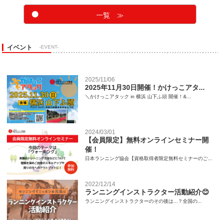
一覧 ≫
イベント
-EVENT-
2025/11/06
2025年11月30日開催！かけっこアタ...
＼かけっこアタック in 横浜 山下ふ頭 開催！&...
2024/03/01
【会員限定】無料オンラインセミナー開
催！
日本ランニング協会【資格取得者限定無料セミナーのご...
2022/12/14
ランニングインストラクター活動紹介😊
ランニングインストラクターのその後は...？全国の...