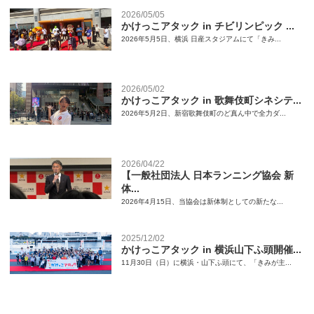
2026/05/05
かけっこアタック in チビリンピック ...
2026年5月5日、横浜 日産スタジアムにて「きみ...
2026/05/02
かけっこアタック in 歌舞伎町シネシテ...
2026年5月2日、新宿歌舞伎町のど真ん中で全力ダ...
2026/04/22
【一般社団法人 日本ランニング協会 新
体...
2026年4月15日、当協会は新体制としての新たな...
2025/12/02
かけっこアタック in 横浜山下ふ頭開催...
11月30日（日）に横浜・山下ふ頭にて、「きみが主...