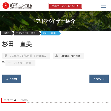
受講申し込みはこちら▶
アドバイザー紹介
TOP
アドバイザー紹介
杉田 直美
杉田 直美
2026年01月24日 Saturday
jaruna-runner
アドバイザー紹介
« next
prev »
ニュース
-NEWS-