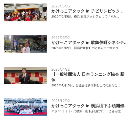
2026/05/05
かけっこアタック in チビリンピック ...
2026年5月5日、横浜 日産スタジアムにて「きみ...
2026/05/02
かけっこアタック in 歌舞伎町シネシテ...
2026年5月2日、新宿歌舞伎町のど真ん中で全力ダ...
2026/04/22
【一般社団法人 日本ランニング協会 新
体...
2026年4月15日、当協会は新体制としての新たな...
2025/12/02
かけっこアタック in 横浜山下ふ頭開催...
11月30日（日）に横浜・山下ふ頭にて、「きみが主...