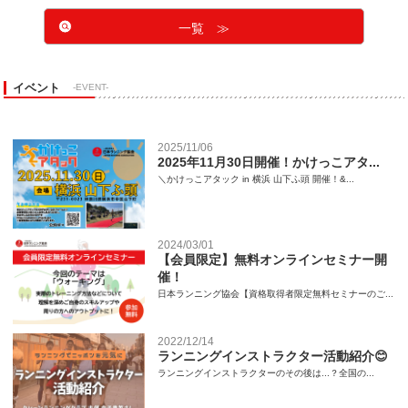
一覧 ≫
イベント
-EVENT-
2025/11/06
2025年11月30日開催！かけっこアタ...
＼かけっこアタック in 横浜 山下ふ頭 開催！&...
2024/03/01
【会員限定】無料オンラインセミナー開
催！
日本ランニング協会【資格取得者限定無料セミナーのご...
2022/12/14
ランニングインストラクター活動紹介😊
ランニングインストラクターのその後は...？全国の...