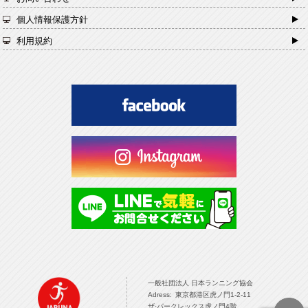
個人情報保護方針
利用規約
一般社団法人 日本ランニング協会 TOPPAGE
一般社団法人 日本ランニング協会
Adress: 東京都港区虎ノ門1-2-11
ザ·パークレックス虎ノ門4階