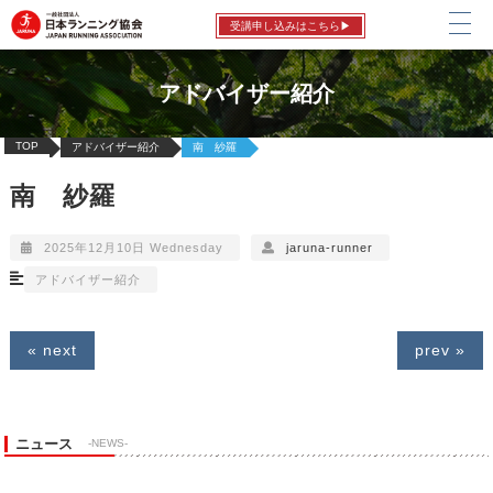
受講申し込みはこちら▶
アドバイザー紹介
TOP
アドバイザー紹介
南 紗羅
南 紗羅
2025年12月10日 Wednesday
jaruna-runner
アドバイザー紹介
« next
prev »
ニュース
-NEWS-