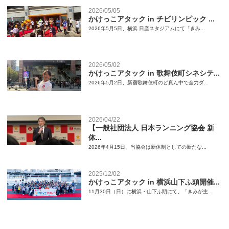
2026/05/05
かけっこアタック in チビリンピック ...
2026年5月5日、横浜 日産スタジアムにて「きみ...
2026/05/02
かけっこアタック in 歌舞伎町シネシテ...
2026年5月2日、新宿歌舞伎町のど真ん中で全力ダ...
2026/04/22
【一般社団法人 日本ランニング協会 新
体...
2026年4月15日、当協会は新体制としての新たな...
2025/12/02
かけっこアタック in 横浜山下ふ頭開催...
11月30日（日）に横浜・山下ふ頭にて、「きみが主...