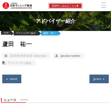
受講申し込みはこちら▶
アドバイザー紹介
TOP
アドバイザー紹介
蘆田 祐一
蘆田 祐一
2025年09月20日 Saturday
jaruna-runner
アドバイザー紹介
« next
prev »
ニュース
-NEWS-