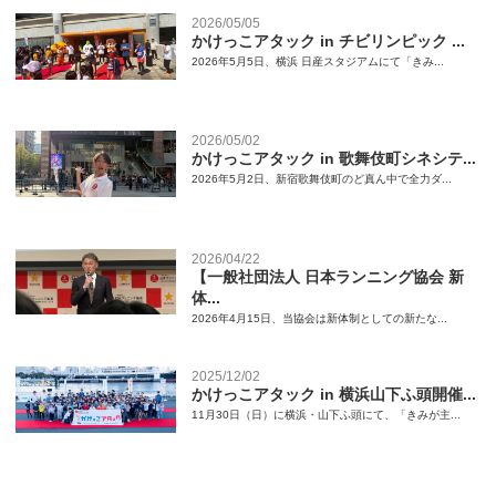
2026/05/05
かけっこアタック in チビリンピック ...
2026年5月5日、横浜 日産スタジアムにて「きみ...
2026/05/02
かけっこアタック in 歌舞伎町シネシテ...
2026年5月2日、新宿歌舞伎町のど真ん中で全力ダ...
2026/04/22
【一般社団法人 日本ランニング協会 新
体...
2026年4月15日、当協会は新体制としての新たな...
2025/12/02
かけっこアタック in 横浜山下ふ頭開催...
11月30日（日）に横浜・山下ふ頭にて、「きみが主...