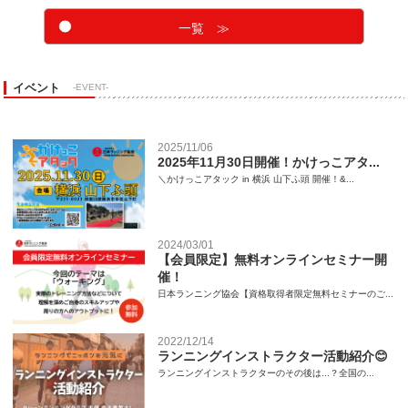
一覧 ≫
イベント
-EVENT-
2025/11/06
2025年11月30日開催！かけっこアタ...
＼かけっこアタック in 横浜 山下ふ頭 開催！&...
2024/03/01
【会員限定】無料オンラインセミナー開
催！
日本ランニング協会【資格取得者限定無料セミナーのご...
2022/12/14
ランニングインストラクター活動紹介😊
ランニングインストラクターのその後は...？全国の...