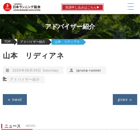
受講申し込みはこちら▶
アドバイザー紹介
TOP
アドバイザー紹介
山本 リディアネ
山本 リディアネ
2025年08月09日 Saturday
jaruna-runner
アドバイザー紹介
« next
prev »
ニュース
-NEWS-