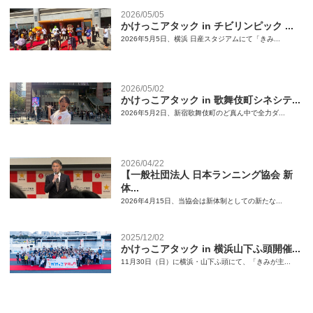
2026/05/05
かけっこアタック in チビリンピック ...
2026年5月5日、横浜 日産スタジアムにて「きみ...
2026/05/02
かけっこアタック in 歌舞伎町シネシテ...
2026年5月2日、新宿歌舞伎町のど真ん中で全力ダ...
2026/04/22
【一般社団法人 日本ランニング協会 新
体...
2026年4月15日、当協会は新体制としての新たな...
2025/12/02
かけっこアタック in 横浜山下ふ頭開催...
11月30日（日）に横浜・山下ふ頭にて、「きみが主...