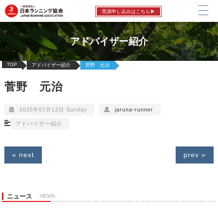
受講申し込みはこちら▶
アドバイザー紹介
TOP
アドバイザー紹介
菅野 元治
菅野 元治
2025年07月13日 Sunday
jaruna-runner
アドバイザー紹介
« next
prev »
ニュース
-NEWS-