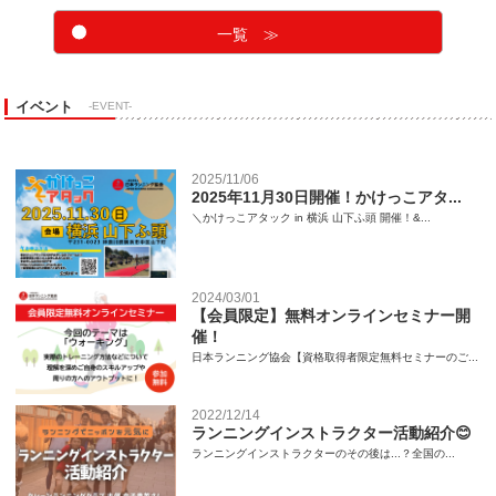
一覧 ≫
イベント
-EVENT-
2025/11/06
2025年11月30日開催！かけっこアタ...
＼かけっこアタック in 横浜 山下ふ頭 開催！&...
2024/03/01
【会員限定】無料オンラインセミナー開
催！
日本ランニング協会【資格取得者限定無料セミナーのご...
2022/12/14
ランニングインストラクター活動紹介😊
ランニングインストラクターのその後は...？全国の...