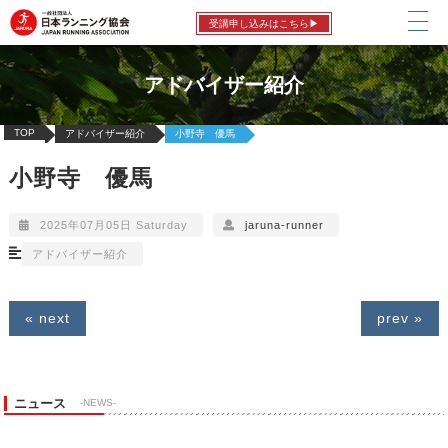
受講申し込みはこちら▶
アドバイザー紹介
TOP
アドバイザー紹介
小野寺 優馬
小野寺 優馬
2025年07月05日 Saturday
jaruna-runner
アドバイザー紹介
« next
prev »
ニュース
-NEWS-