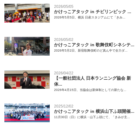
2026/05/05
かけっこアタック in チビリンピック ...
2026年5月5日、横浜 日産スタジアムにて「きみ...
2026/05/02
かけっこアタック in 歌舞伎町シネシテ...
2026年5月2日、新宿歌舞伎町のど真ん中で全力ダ...
2026/04/22
【一般社団法人 日本ランニング協会 新
体...
2026年4月15日、当協会は新体制としての新たな...
2025/12/02
かけっこアタック in 横浜山下ふ頭開催...
11月30日（日）に横浜・山下ふ頭にて、「きみが主...