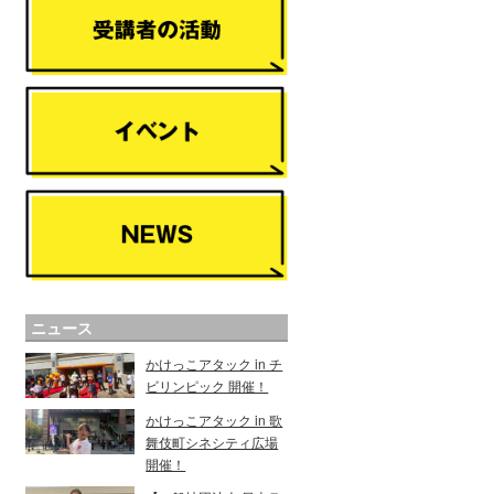
ニュース
かけっこアタック in チ
ビリンピック 開催！
かけっこアタック in 歌
舞伎町シネシティ広場
開催！