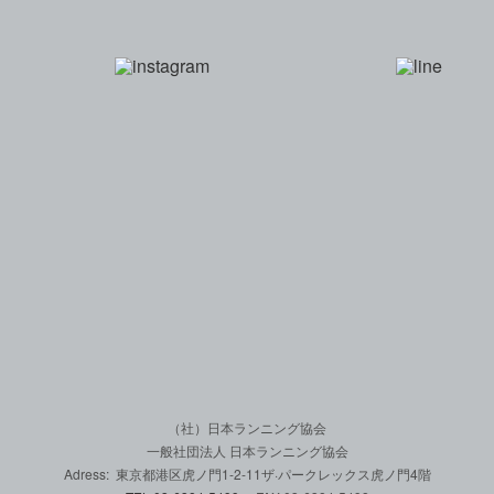
一般社団法人 日本
（社）日本ランニング協会
一般社団法人 日本ランニング協会
Adress: 東京都港区虎ノ門1-2-11
ザ·パークレックス虎ノ門4階