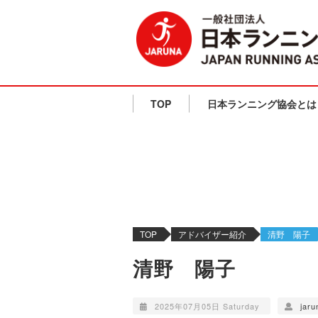
TOP
日本ランニング協会とは
TOP
アドバイザー紹介
清野 陽子
清野 陽子
2025年07月05日 Saturday
jaru