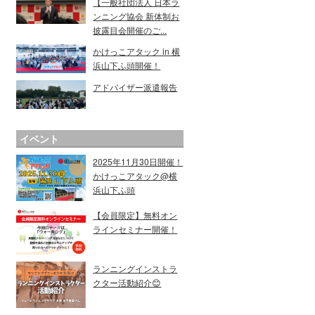
【一般社団法人 日本ラ
ンニング協会 新体制お
披露目会開催のご...
かけっこアタック in 横
浜山下ふ頭開催！
アドバイザー派遣報告
イベント
2025年11月30日開催！
かけっこアタック@横
浜山下ふ頭
【会員限定】無料オン
ラインセミナー開催！
ランニングインストラ
クター活動紹介😊