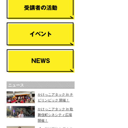
ニュース
かけっこアタック in チ
ビリンピック 開催！
かけっこアタック in 歌
舞伎町シネシティ広場
開催！