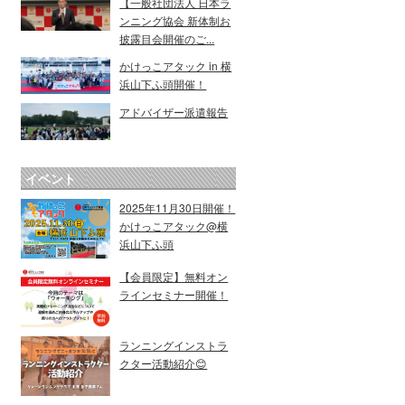
【一般社団法人 日本ラ
ンニング協会 新体制お
披露目会開催のご...
かけっこアタック in 横
浜山下ふ頭開催！
アドバイザー派遣報告
イベント
2025年11月30日開催！
かけっこアタック@横
浜山下ふ頭
【会員限定】無料オン
ラインセミナー開催！
ランニングインストラ
クター活動紹介😊