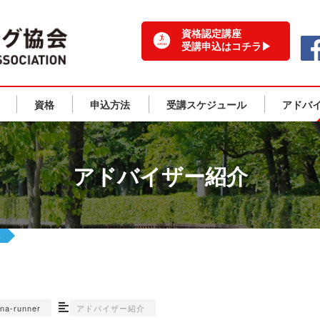
一般社団法人 日本ランニング協会 TOPPAGE
資格認定講座
受講申込はコチラ▶
資格
申込方法
受講スケジュール
アドバ
アドバイザー紹介
郎
una-runner
アドバイザー紹介