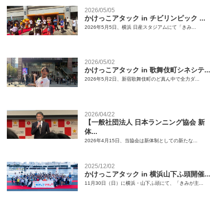
2026/05/05
かけっこアタック in チビリンピック ...
2026年5月5日、横浜 日産スタジアムにて「きみ...
2026/05/02
かけっこアタック in 歌舞伎町シネシテ...
2026年5月2日、新宿歌舞伎町のど真ん中で全力ダ...
2026/04/22
【一般社団法人 日本ランニング協会 新
体...
2026年4月15日、当協会は新体制としての新たな...
2025/12/02
かけっこアタック in 横浜山下ふ頭開催...
11月30日（日）に横浜・山下ふ頭にて、「きみが主...