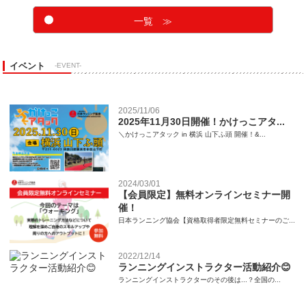
一覧 ≫
イベント
-EVENT-
2025/11/06
2025年11月30日開催！かけっこアタ...
＼かけっこアタック in 横浜 山下ふ頭 開催！&...
2024/03/01
【会員限定】無料オンラインセミナー開
催！
日本ランニング協会【資格取得者限定無料セミナーのご...
2022/12/14
ランニングインストラクター活動紹介😊
ランニングインストラクターのその後は...？全国の...