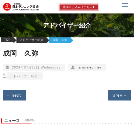
受講申し込みはこちら▶
アドバイザー紹介
TOP
アドバイザー紹介
成岡 久弥
成岡 久弥
2024年07月17日 Wednesday
jaruna-runner
アドバイザー紹介
« next
prev »
ニュース
-NEWS-