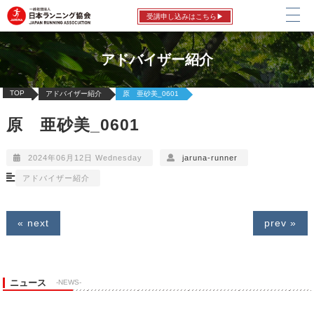
受講申し込みはこちら▶
アドバイザー紹介
TOP
アドバイザー紹介
原 亜砂美_0601
原 亜砂美_0601
2024年06月12日 Wednesday
jaruna-runner
アドバイザー紹介
« next
prev »
ニュース
-NEWS-