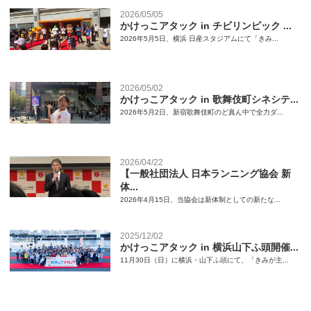
2026/05/05
かけっこアタック in チビリンピック ...
2026年5月5日、横浜 日産スタジアムにて「きみ...
2026/05/02
かけっこアタック in 歌舞伎町シネシテ...
2026年5月2日、新宿歌舞伎町のど真ん中で全力ダ...
2026/04/22
【一般社団法人 日本ランニング協会 新
体...
2026年4月15日、当協会は新体制としての新たな...
2025/12/02
かけっこアタック in 横浜山下ふ頭開催...
11月30日（日）に横浜・山下ふ頭にて、「きみが主...