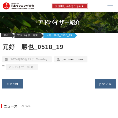
受講申し込みはこちら▶
アドバイザー紹介
TOP
アドバイザー紹介
元好 勝也_0518_19
元好 勝也_0518_19
2024年05月27日 Monday
jaruna-runner
アドバイザー紹介
« next
prev »
ニュース
-NEWS-