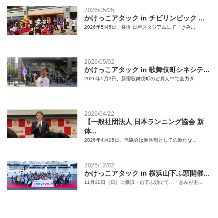
2026/05/05
かけっこアタック in チビリンピック ...
2026年5月5日、横浜 日産スタジアムにて「きみ...
2026/05/02
かけっこアタック in 歌舞伎町シネシテ...
2026年5月2日、新宿歌舞伎町のど真ん中で全力ダ...
2026/04/22
【一般社団法人 日本ランニング協会 新
体...
2026年4月15日、当協会は新体制としての新たな...
2025/12/02
かけっこアタック in 横浜山下ふ頭開催...
11月30日（日）に横浜・山下ふ頭にて、「きみが主...