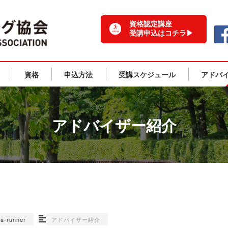
一般社団法人 日本ランニング協会 TOPPAGE
資格認定講座
受講申込はコチラ▶
資格
申込方法
受講スケジュール
アドバ
アドバイザー紹介
na-runner
アドバイザー紹介