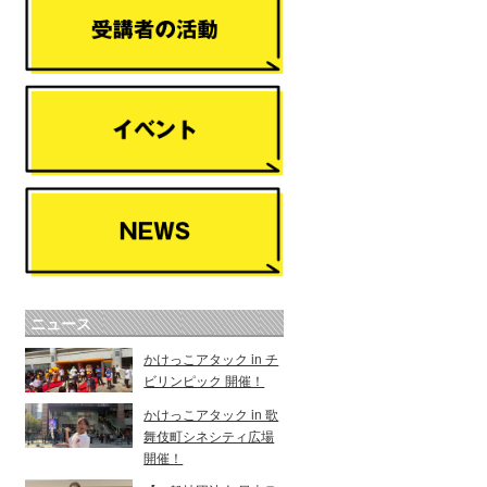
ニュース
かけっこアタック in チ
ビリンピック 開催！
かけっこアタック in 歌
舞伎町シネシティ広場
開催！