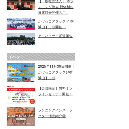
【一般社団法人 日本ラ
ンニング協会 新体制お
披露目会開催のご...
かけっこアタック in 横
浜山下ふ頭開催！
アドバイザー派遣報告
イベント
2025年11月30日開催！
かけっこアタック@横
浜山下ふ頭
【会員限定】無料オン
ラインセミナー開催！
ランニングインストラ
クター活動紹介😊