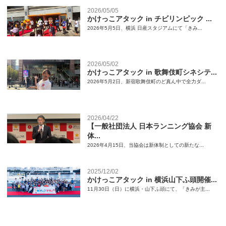
2026/05/05
かけっこアタック in チビリンピック ...
2026年5月5日、横浜 日産スタジアムにて「きみ...
2026/05/02
かけっこアタック in 歌舞伎町シネシテ...
2026年5月2日、新宿歌舞伎町のど真ん中で全力ダ...
2026/04/22
【一般社団法人 日本ランニング協会 新
体...
2026年4月15日、当協会は新体制としての新たな...
2025/12/02
かけっこアタック in 横浜山下ふ頭開催...
11月30日（日）に横浜・山下ふ頭にて、「きみが主...