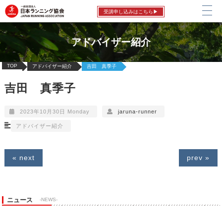
受講申し込みはこちら▶
アドバイザー紹介
TOP
アドバイザー紹介
吉田 真季子
吉田 真季子
2023年10月30日 Monday
jaruna-runner
アドバイザー紹介
« next
prev »
ニュース
-NEWS-