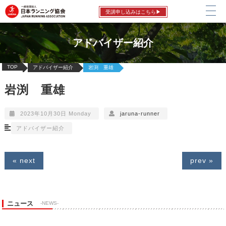
受講申し込みはこちら▶
アドバイザー紹介
TOP
アドバイザー紹介
岩渕 重雄
岩渕 重雄
2023年10月30日 Monday
jaruna-runner
アドバイザー紹介
« next
prev »
ニュース
-NEWS-