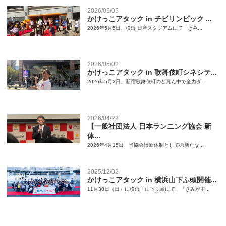
2026/05/05
かけっこアタック in チビリンピック ...
2026年5月5日、横浜 日産スタジアムにて「きみ...
2026/05/02
かけっこアタック in 歌舞伎町シネシテ...
2026年5月2日、新宿歌舞伎町のど真ん中で全力ダ...
2026/04/22
【一般社団法人 日本ランニング協会 新
体...
2026年4月15日、当協会は新体制としての新たな...
2025/12/02
かけっこアタック in 横浜山下ふ頭開催...
11月30日（日）に横浜・山下ふ頭にて、「きみが主...