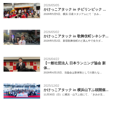
2026/05/05
かけっこアタック in チビリンピック ...
2026年5月5日、横浜 日産スタジアムにて「きみ...
2026/05/02
かけっこアタック in 歌舞伎町シネシテ...
2026年5月2日、新宿歌舞伎町のど真ん中で全力ダ...
2026/04/22
【一般社団法人 日本ランニング協会 新
体...
2026年4月15日、当協会は新体制としての新たな...
2025/12/02
かけっこアタック in 横浜山下ふ頭開催...
11月30日（日）に横浜・山下ふ頭にて、「きみが主...