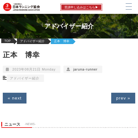
受講申し込みはこちら▶
アドバイザー紹介
TOP
アドバイザー紹介
正本 博幸
正本 博幸
2023年08月21日 Monday
jaruna-runner
アドバイザー紹介
« next
prev »
ニュース
-NEWS-