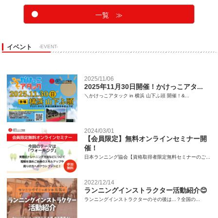
一覧 ≫
イベント
-EVENT-
2025/11/06
2025年11月30日開催！かけっこアタ...
＼かけっこアタック in 横浜 山下ふ頭 開催！&...
2024/03/01
【会員限定】無料オンラインセミナー開
催！
日本ランニング協会【資格取得者限定無料セミナーのご...
2022/12/14
ランニングインストラクター活動紹介😊
ランニングインストラクターのその後は...？全国の...