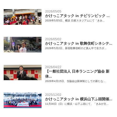
2026/05/05
かけっこアタック in チビリンピック ...
2026年5月5日、横浜 日産スタジアムにて「きみ...
2026/05/02
かけっこアタック in 歌舞伎町シネシテ...
2026年5月2日、新宿歌舞伎町のど真ん中で全力ダ...
2026/04/22
【一般社団法人 日本ランニング協会 新
体...
2026年4月15日、当協会は新体制としての新たな...
2025/12/02
かけっこアタック in 横浜山下ふ頭開催...
11月30日（日）に横浜・山下ふ頭にて、「きみが主...