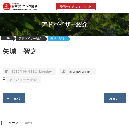
受講申し込みはこちら▶
アドバイザー紹介
TOP
アドバイザー紹介
矢城 智之
矢城 智之
2023年08月21日 Monday
jaruna-runner
アドバイザー紹介
« next
prev »
ニュース
-NEWS-