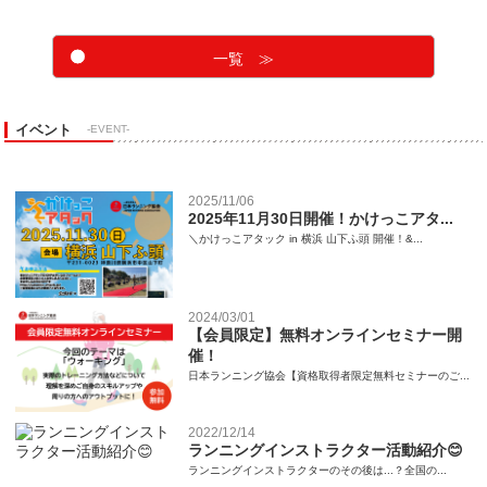
一覧 ≫
イベント
-EVENT-
2025/11/06
2025年11月30日開催！かけっこアタ...
＼かけっこアタック in 横浜 山下ふ頭 開催！&...
2024/03/01
【会員限定】無料オンラインセミナー開
催！
日本ランニング協会【資格取得者限定無料セミナーのご...
2022/12/14
ランニングインストラクター活動紹介😊
ランニングインストラクターのその後は...？全国の...