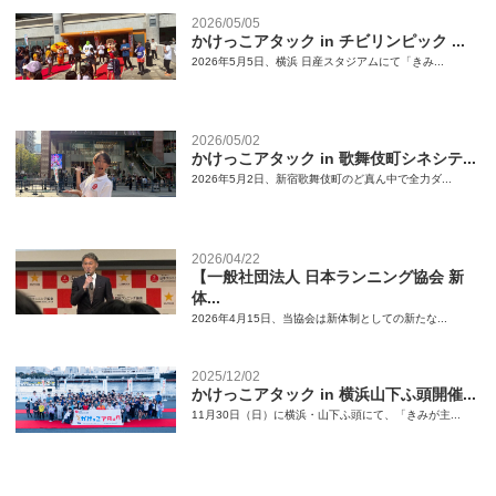
2026/05/05
かけっこアタック in チビリンピック ...
2026年5月5日、横浜 日産スタジアムにて「きみ...
2026/05/02
かけっこアタック in 歌舞伎町シネシテ...
2026年5月2日、新宿歌舞伎町のど真ん中で全力ダ...
2026/04/22
【一般社団法人 日本ランニング協会 新
体...
2026年4月15日、当協会は新体制としての新たな...
2025/12/02
かけっこアタック in 横浜山下ふ頭開催...
11月30日（日）に横浜・山下ふ頭にて、「きみが主...