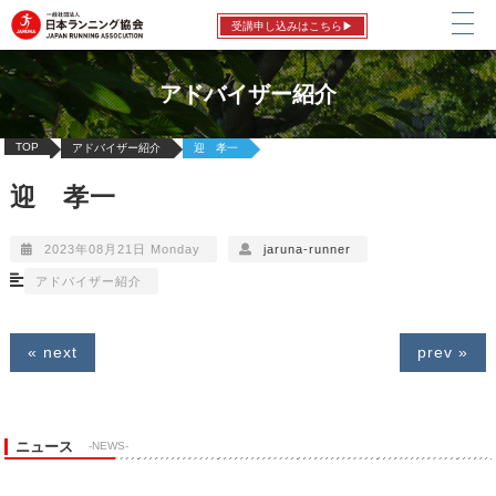
受講申し込みはこちら▶
アドバイザー紹介
TOP
アドバイザー紹介
迎 孝一
迎 孝一
2023年08月21日 Monday
jaruna-runner
アドバイザー紹介
« next
prev »
ニュース
-NEWS-