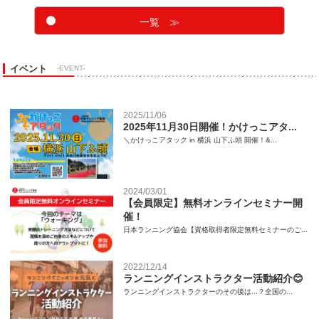
一覧 ≫
イベント
-EVENT-
2025/11/06
2025年11月30日開催！かけっこアタ...
＼かけっこアタック in 横浜 山下ふ頭 開催！&...
2024/03/01
【会員限定】無料オンラインセミナー開
催！
日本ランニング協会【資格取得者限定無料セミナーのご...
2022/12/14
ランニングインストラクター活動紹介😊
ランニングインストラクターのその後は...？全国の...