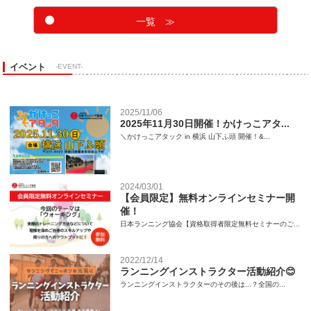
一覧 ≫
イベント
-EVENT-
2025/11/06
2025年11月30日開催！かけっこアタ...
＼かけっこアタック in 横浜 山下ふ頭 開催！&...
2024/03/01
【会員限定】無料オンラインセミナー開
催！
日本ランニング協会【資格取得者限定無料セミナーのご...
2022/12/14
ランニングインストラクター活動紹介😊
ランニングインストラクターのその後は...？全国の...