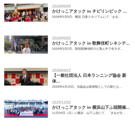
2026/05/05
かけっこアタック in チビリンピック ...
2026年5月5日、横浜 日産スタジアムにて「きみ...
2026/05/02
かけっこアタック in 歌舞伎町シネシテ...
2026年5月2日、新宿歌舞伎町のど真ん中で全力ダ...
2026/04/22
【一般社団法人 日本ランニング協会 新
体...
2026年4月15日、当協会は新体制としての新たな...
2025/12/02
かけっこアタック in 横浜山下ふ頭開催...
11月30日（日）に横浜・山下ふ頭にて、「きみが主...