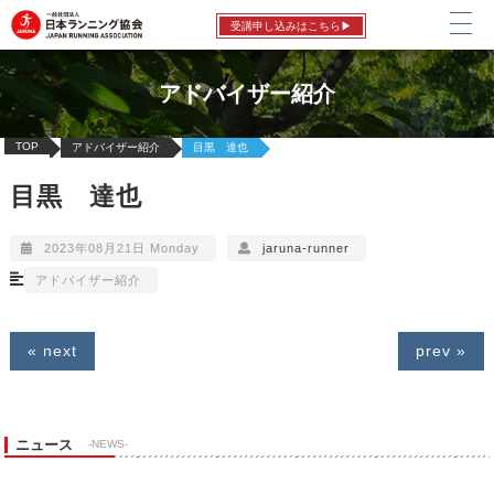
受講申し込みはこちら▶
アドバイザー紹介
TOP
アドバイザー紹介
目黒 達也
目黒 達也
2023年08月21日 Monday
jaruna-runner
アドバイザー紹介
« next
prev »
ニュース
-NEWS-