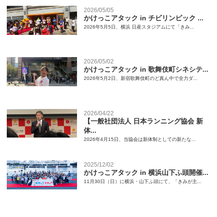
2026/05/05
かけっこアタック in チビリンピック ...
2026年5月5日、横浜 日産スタジアムにて「きみ...
2026/05/02
かけっこアタック in 歌舞伎町シネシテ...
2026年5月2日、新宿歌舞伎町のど真ん中で全力ダ...
2026/04/22
【一般社団法人 日本ランニング協会 新
体...
2026年4月15日、当協会は新体制としての新たな...
2025/12/02
かけっこアタック in 横浜山下ふ頭開催...
11月30日（日）に横浜・山下ふ頭にて、「きみが主...