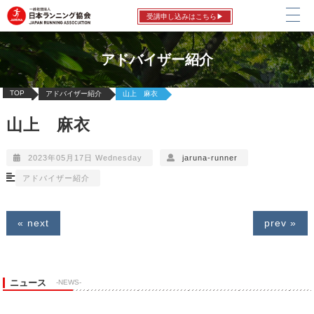
受講申し込みはこちら▶
アドバイザー紹介
TOP
アドバイザー紹介
山上 麻衣
山上 麻衣
2023年05月17日 Wednesday
jaruna-runner
アドバイザー紹介
« next
prev »
ニュース
-NEWS-