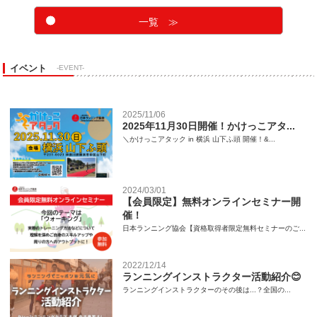
一覧 ≫
イベント
-EVENT-
2025/11/06
2025年11月30日開催！かけっこアタ...
＼かけっこアタック in 横浜 山下ふ頭 開催！&...
2024/03/01
【会員限定】無料オンラインセミナー開
催！
日本ランニング協会【資格取得者限定無料セミナーのご...
2022/12/14
ランニングインストラクター活動紹介😊
ランニングインストラクターのその後は...？全国の...