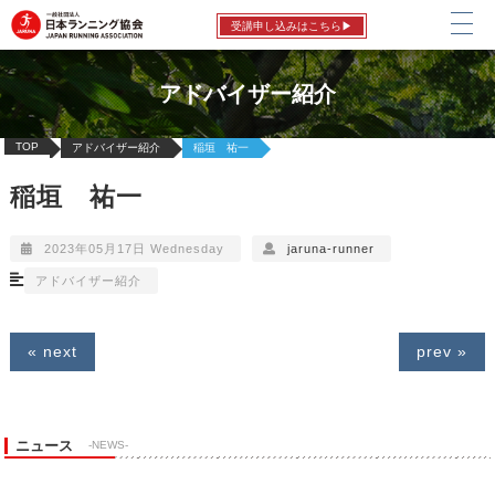
受講申し込みはこちら▶
アドバイザー紹介
TOP
アドバイザー紹介
稲垣 祐一
稲垣 祐一
2023年05月17日 Wednesday
jaruna-runner
アドバイザー紹介
« next
prev »
ニュース
-NEWS-