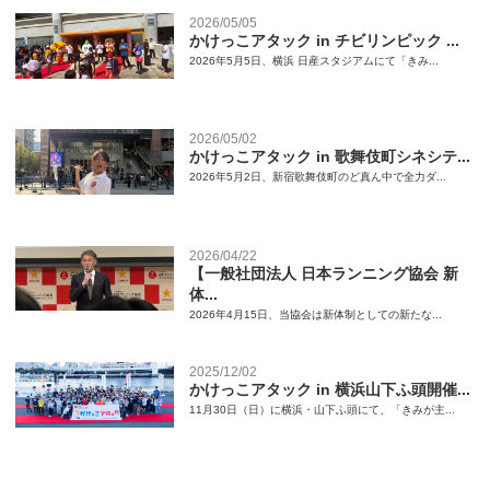
2026/05/05
かけっこアタック in チビリンピック ...
2026年5月5日、横浜 日産スタジアムにて「きみ...
2026/05/02
かけっこアタック in 歌舞伎町シネシテ...
2026年5月2日、新宿歌舞伎町のど真ん中で全力ダ...
2026/04/22
【一般社団法人 日本ランニング協会 新
体...
2026年4月15日、当協会は新体制としての新たな...
2025/12/02
かけっこアタック in 横浜山下ふ頭開催...
11月30日（日）に横浜・山下ふ頭にて、「きみが主...