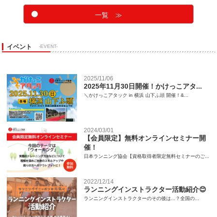
一覧 ≫
イベント
-EVENT-
2025/11/06
2025年11月30日開催！かけっこアタ...
＼かけっこアタック in 横浜 山下ふ頭 開催！&...
2024/03/01
【会員限定】無料オンラインセミナー開
催！
日本ランニング協会【資格取得者限定無料セミナーのご...
2022/12/14
ランニングインストラクター活動紹介😊
ランニングインストラクターのその後は...？全国の...