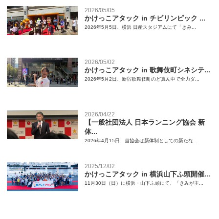
2026/05/05
かけっこアタック in チビリンピック ...
2026年5月5日、横浜 日産スタジアムにて「きみ...
2026/05/02
かけっこアタック in 歌舞伎町シネシテ...
2026年5月2日、新宿歌舞伎町のど真ん中で全力ダ...
2026/04/22
【一般社団法人 日本ランニング協会 新
体...
2026年4月15日、当協会は新体制としての新たな...
2025/12/02
かけっこアタック in 横浜山下ふ頭開催...
11月30日（日）に横浜・山下ふ頭にて、「きみが主...