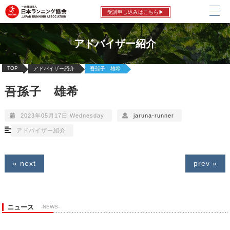
受講申し込みはこちら▶
アドバイザー紹介
TOP
アドバイザー紹介
吾孫子 雄希
吾孫子 雄希
2023年05月17日 Wednesday
jaruna-runner
アドバイザー紹介
« next
prev »
ニュース
-NEWS-