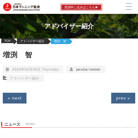
受講申し込みはこちら▶
アドバイザー紹介
TOP
アドバイザー紹介
増渕 智
増渕 智
2023年02月09日 Thursday
jaruna-runner
アドバイザー紹介
« next
prev »
ニュース
-NEWS-