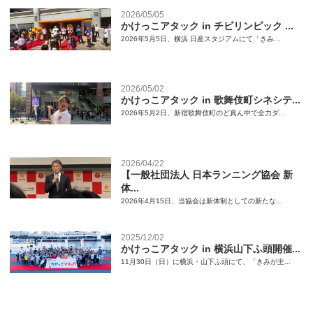
2026/05/05
かけっこアタック in チビリンピック ...
2026年5月5日、横浜 日産スタジアムにて「きみ...
2026/05/02
かけっこアタック in 歌舞伎町シネシテ...
2026年5月2日、新宿歌舞伎町のど真ん中で全力ダ...
2026/04/22
【一般社団法人 日本ランニング協会 新
体...
2026年4月15日、当協会は新体制としての新たな...
2025/12/02
かけっこアタック in 横浜山下ふ頭開催...
11月30日（日）に横浜・山下ふ頭にて、「きみが主...