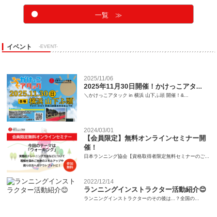
一覧 ≫
イベント
-EVENT-
2025/11/06
2025年11月30日開催！かけっこアタ...
＼かけっこアタック in 横浜 山下ふ頭 開催！&...
2024/03/01
【会員限定】無料オンラインセミナー開
催！
日本ランニング協会【資格取得者限定無料セミナーのご...
2022/12/14
ランニングインストラクター活動紹介😊
ランニングインストラクターのその後は...？全国の...