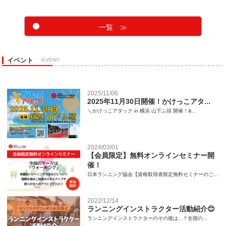
一覧 ≫
イベント
-EVENT-
2025/11/06
2025年11月30日開催！かけっこアタ...
＼かけっこアタック in 横浜 山下ふ頭 開催！&...
2024/03/01
【会員限定】無料オンラインセミナー開
催！
日本ランニング協会【資格取得者限定無料セミナーのご...
2022/12/14
ランニングインストラクター活動紹介😊
ランニングインストラクターのその後は...？全国の...