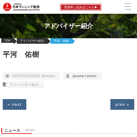
受講申し込みはこちら▶
アドバイザー紹介
TOP
アドバイザー紹介
平河 佑樹
平河 佑樹
2023年02月06日 Monday
jaruna-runner
アドバイザー紹介
« next
prev »
ニュース
-NEWS-