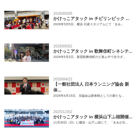
2026/05/05
かけっこアタック in チビリンピック ...
2026年5月5日、横浜 日産スタジアムにて「きみ...
2026/05/02
かけっこアタック in 歌舞伎町シネシテ...
2026年5月2日、新宿歌舞伎町のど真ん中で全力ダ...
2026/04/22
【一般社団法人 日本ランニング協会 新
体...
2026年4月15日、当協会は新体制としての新たな...
2025/12/02
かけっこアタック in 横浜山下ふ頭開催...
11月30日（日）に横浜・山下ふ頭にて、「きみが主...