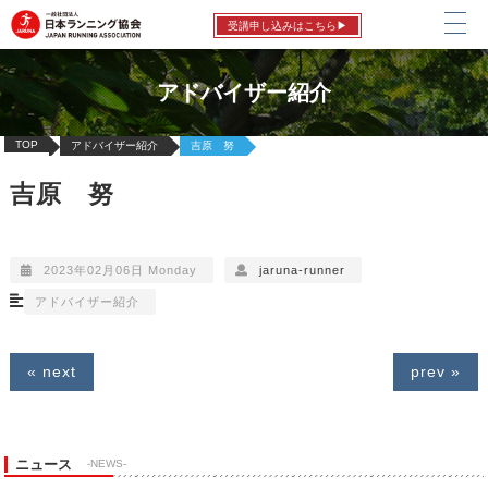
受講申し込みはこちら▶
アドバイザー紹介
TOP
アドバイザー紹介
吉原 努
吉原 努
2023年02月06日 Monday
jaruna-runner
アドバイザー紹介
« next
prev »
ニュース
-NEWS-