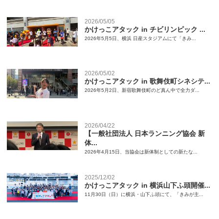
2026/05/05
かけっこアタック in チビリンピック ...
2026年5月5日、横浜 日産スタジアムにて「きみ...
2026/05/02
かけっこアタック in 歌舞伎町シネシテ...
2026年5月2日、新宿歌舞伎町のど真ん中で全力ダ...
2026/04/22
【一般社団法人 日本ランニング協会 新
体...
2026年4月15日、当協会は新体制としての新たな...
2025/12/02
かけっこアタック in 横浜山下ふ頭開催...
11月30日（日）に横浜・山下ふ頭にて、「きみが主...