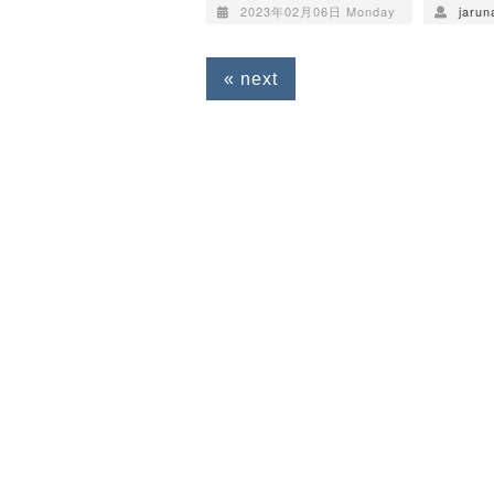
2023年02月06日 Monday
jarun
« next