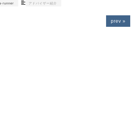
a-runner
アドバイザー紹介
prev »