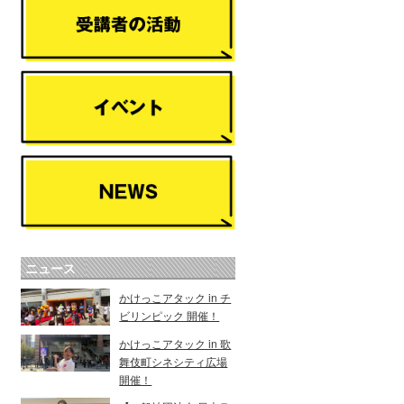
ニュース
かけっこアタック in チ
ビリンピック 開催！
かけっこアタック in 歌
舞伎町シネシティ広場
開催！