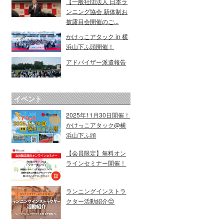
【一般社団法人 日本ラ
ンニング協会 新体制お
披露目会開催のご...
かけっこアタック in 横
浜山下ふ頭開催！
アドバイザー派遣報告
イベント
2025年11月30日開催！
かけっこアタック@横
浜山下ふ頭
【会員限定】無料オン
ラインセミナー開催！
ランニングインストラ
クター活動紹介😊