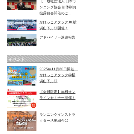
【一般社団法人 日本ラ
ンニング協会 新体制お
披露目会開催のご...
かけっこアタック in 横
浜山下ふ頭開催！
アドバイザー派遣報告
イベント
2025年11月30日開催！
かけっこアタック@横
浜山下ふ頭
【会員限定】無料オン
ラインセミナー開催！
ランニングインストラ
クター活動紹介😊