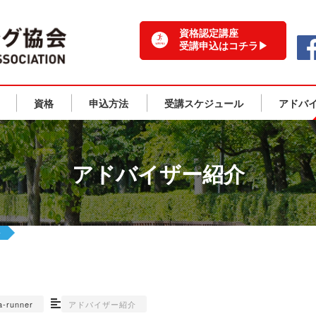
一般社団法人 日本ランニング協会 TOPPAGE
資格認定講座
受講申込はコチラ▶
資格
申込方法
受講スケジュール
アドバ
アドバイザー紹介
子
a-runner
アドバイザー紹介