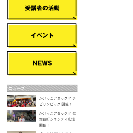
ニュース
かけっこアタック in チ
ビリンピック 開催！
かけっこアタック in 歌
舞伎町シネシティ広場
開催！