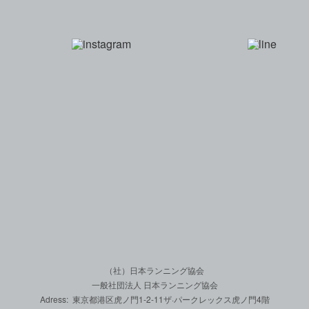
一般社団法人 日本
（社）日本ランニング協会
一般社団法人 日本ランニング協会
Adress: 東京都港区虎ノ門1-2-11
ザ·パークレックス虎ノ門4階