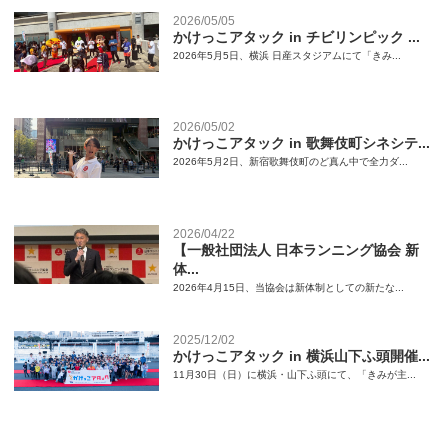
2026/05/05
かけっこアタック in チビリンピック ...
2026年5月5日、横浜 日産スタジアムにて「きみ...
2026/05/02
かけっこアタック in 歌舞伎町シネシテ...
2026年5月2日、新宿歌舞伎町のど真ん中で全力ダ...
2026/04/22
【一般社団法人 日本ランニング協会 新
体...
2026年4月15日、当協会は新体制としての新たな...
2025/12/02
かけっこアタック in 横浜山下ふ頭開催...
11月30日（日）に横浜・山下ふ頭にて、「きみが主...