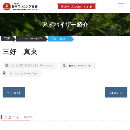
受講申し込みはこちら▶
アドバイザー紹介
TOP
アドバイザー紹介
三好 真央
三好 真央
2022年10月17日 Monday
jaruna-runner
アドバイザー紹介
« next
prev »
ニュース
-NEWS-