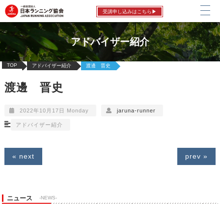
受講申し込みはこちら▶
アドバイザー紹介
TOP
アドバイザー紹介
渡邊 晋史
渡邊 晋史
2022年10月17日 Monday
jaruna-runner
アドバイザー紹介
« next
prev »
ニュース
-NEWS-