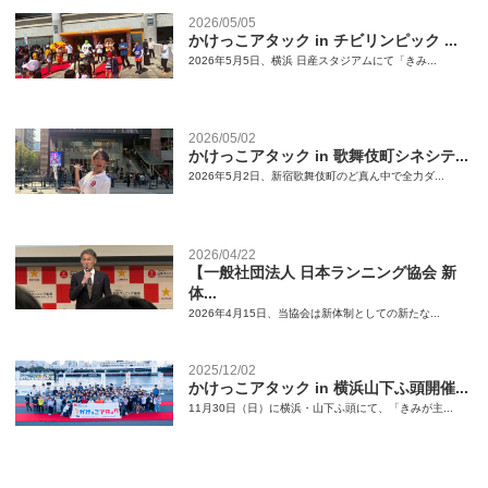
2026/05/05
かけっこアタック in チビリンピック ...
2026年5月5日、横浜 日産スタジアムにて「きみ...
2026/05/02
かけっこアタック in 歌舞伎町シネシテ...
2026年5月2日、新宿歌舞伎町のど真ん中で全力ダ...
2026/04/22
【一般社団法人 日本ランニング協会 新
体...
2026年4月15日、当協会は新体制としての新たな...
2025/12/02
かけっこアタック in 横浜山下ふ頭開催...
11月30日（日）に横浜・山下ふ頭にて、「きみが主...