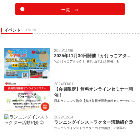
一覧 ≫
イベント
-EVENT-
2025/11/06
2025年11月30日開催！かけっこアタ...
＼かけっこアタック in 横浜 山下ふ頭 開催！&...
2024/03/01
【会員限定】無料オンラインセミナー開
催！
日本ランニング協会【資格取得者限定無料セミナーのご...
2022/12/14
ランニングインストラクター活動紹介😊
ランニングインストラクターのその後は...？全国の...