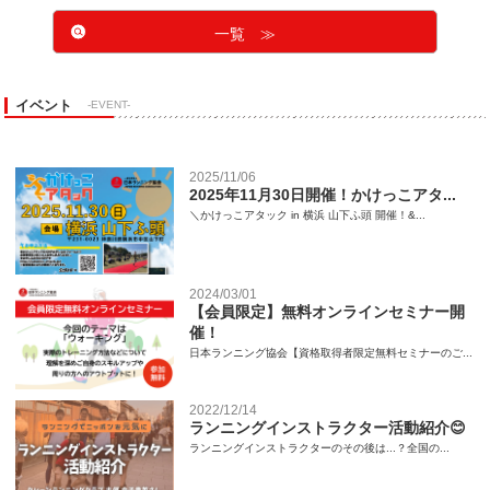
一覧 ≫
イベント
-EVENT-
2025/11/06
2025年11月30日開催！かけっこアタ...
＼かけっこアタック in 横浜 山下ふ頭 開催！&...
2024/03/01
【会員限定】無料オンラインセミナー開
催！
日本ランニング協会【資格取得者限定無料セミナーのご...
2022/12/14
ランニングインストラクター活動紹介😊
ランニングインストラクターのその後は...？全国の...