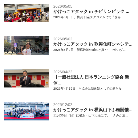
2026/05/05
かけっこアタック in チビリンピック ...
2026年5月5日、横浜 日産スタジアムにて「きみ...
2026/05/02
かけっこアタック in 歌舞伎町シネシテ...
2026年5月2日、新宿歌舞伎町のど真ん中で全力ダ...
2026/04/22
【一般社団法人 日本ランニング協会 新
体...
2026年4月15日、当協会は新体制としての新たな...
2025/12/02
かけっこアタック in 横浜山下ふ頭開催...
11月30日（日）に横浜・山下ふ頭にて、「きみが主...