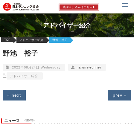
受講申し込みはこちら▶
アドバイザー紹介
TOP
アドバイザー紹介
野池 裕子
野池 裕子
2022年08月24日 Wednesday
jaruna-runner
アドバイザー紹介
« next
prev »
ニュース
-NEWS-