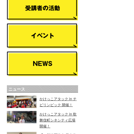
ニュース
かけっこアタック in チ
ビリンピック 開催！
かけっこアタック in 歌
舞伎町シネシティ広場
開催！