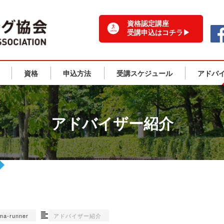
一般社団法人 日本ランニング協会 TOPPAGE
資格認定講座
受講申込はコチラ▶
資格
申込方法
受講スケジュール
アドバ
アドバイザー紹介
una-runner
アドバイザー紹介