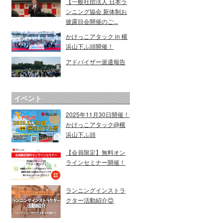
【一般社団法人 日本ラ
ンニング協会 新体制お
披露目会開催のご...
かけっこアタック in 横
浜山下ふ頭開催！
アドバイザー派遣報告
イベント
2025年11月30日開催！
かけっこアタック@横
浜山下ふ頭
【会員限定】無料オン
ラインセミナー開催！
ランニングインストラ
クター活動紹介😊