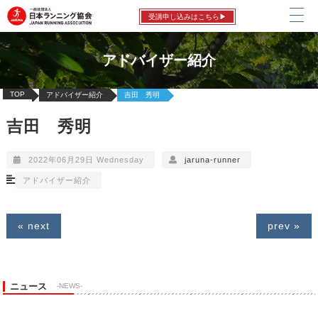
受講申し込みはこちら▶
アドバイザー紹介
TOP
アドバイザー紹介
吉田 秀明
吉田 秀明
2022年06月29日 Wednesday
jaruna-runner
アドバイザー紹介
« next
prev »
ニュース
-NEWS-