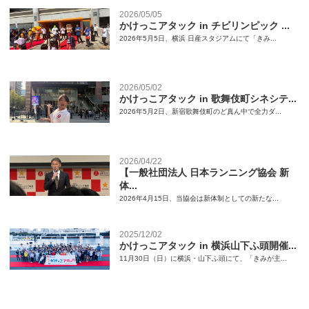
2026/05/05
かけっこアタック in チビリンピック ...
2026年5月5日、横浜 日産スタジアムにて「きみ...
2026/05/02
かけっこアタック in 歌舞伎町シネシテ...
2026年5月2日、新宿歌舞伎町のど真ん中で全力ダ...
2026/04/22
【一般社団法人 日本ランニング協会 新
体...
2026年4月15日、当協会は新体制としての新たな...
2025/12/02
かけっこアタック in 横浜山下ふ頭開催...
11月30日（日）に横浜・山下ふ頭にて、「きみが主...